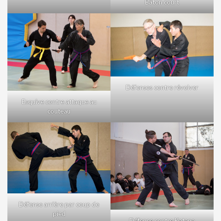
Bâton court
Défenses contre révolver
Esquive contre attaque au
couteau
Défense arrière par coup de
pied
Défense contre Katana