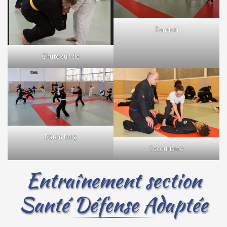
Randori
Chute sur clé
Bâton long
Secourisme
Entraînement section
Santé Défense Adaptée