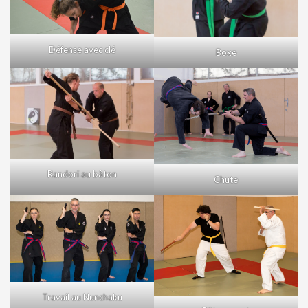
Défense avec clé
Boxe
Randori au bâton
Chute
Travail au Nunchaku