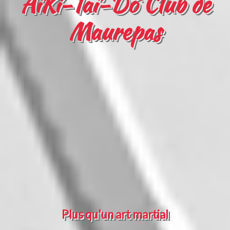
AïKi-Taï-Dô Club de
Maurepas
Plus qu'un art martial