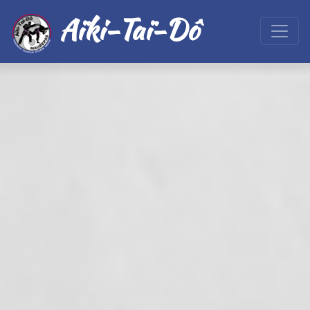
Aïki-Taï-Dô