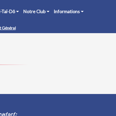
ki-Taï-Dô
Notre Club
Informations
t Général
ontact: