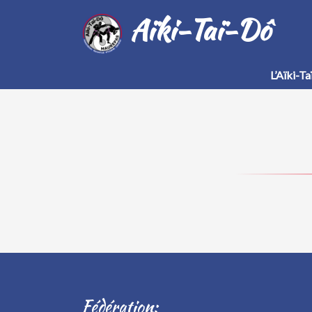
Aïki-Taï-Dô
L’Aïki-T
Fédération: