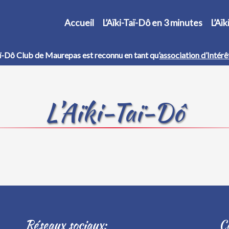
Accueil
L’Aïki-Taï-Dô en 3 minutes
L’Aï
aï-Dô Club de Maurepas est reconnu en tant qu’
association d’Intérê
L’Aïki-Taï-Dô
Réseaux sociaux:
C